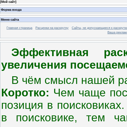
[
Мой сайт
]
Форма входа
Меню сайта
Главная страница
Расценки на раскрутку
Сайты, не допускающиеся к раскрутк
Ваша реклам
Эффективная рас
увеличения посещаемо
В чём смысл нашей р
Коротко:
Чем чаще пос
позиция в поисковиках
в поисковике, тем ч